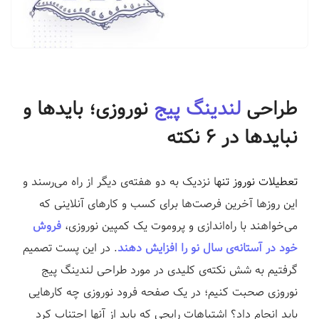
ف
ر
و
د
|
طراحی
لندینگ پیج
نوروزی؛ بایدها و
ل
ن
نبایدها در ۶ نکته
د
ی
تعطیلات
نوروز
تنه
ا نزدیک به دو هفته‌ی دیگر از راه می‌رسند و
ن
گ
این روزها آخرین فرصت‌ها برای کسب و کارهای آنلاینی که
پ
می‌خواهند با راه‌اندازی و پروموت یک کمپین نوروزی،
فروش
ی
خود در آستانه‌ی سال نو را افزایش دهند
. در این پست تصمیم
ج
گرفتیم به شش نکته‌ی کلیدی در مورد طراحی لندینگ پیج
س
نوروزی صحبت کنیم؛ در یک صفحه فرود نوروزی چه کارهایی
ا
باید انجام داد؟ اشتباهات رایجی که باید از آنها اجتناب کرد