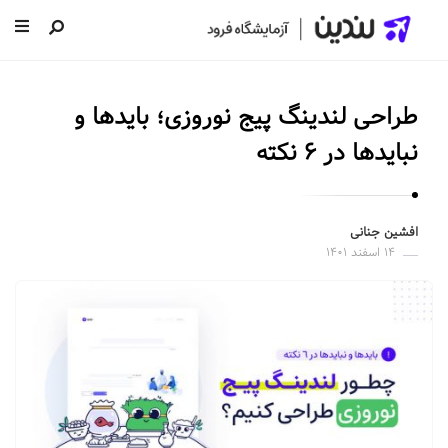
ل
ن
طراحی لندینگ پیج نوروزی؛ بایدها و
د
ی
نبایدها در ۶ نکته
ن
|
س
افشین جنانی
۱۴ اسفند ۱۴۰۱
ا
خ
ت
ص
ف
ح
ه