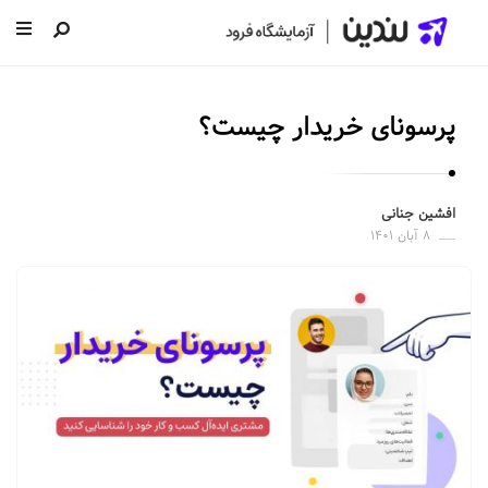
ل
ن
پرسونای خریدار چیست؟
د
ی
ن
افشین جنانی
|
۸ آبان ۱۴۰۱
س
ا
خ
ت
ص
ف
ح
ه