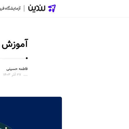
ل
ن
د
آموزش گ
ی
ن
|
س
فاطمه حسینی
ا
۲۷ آذر ۱۴۰۳
خ
ت
ص
ف
ح
ه