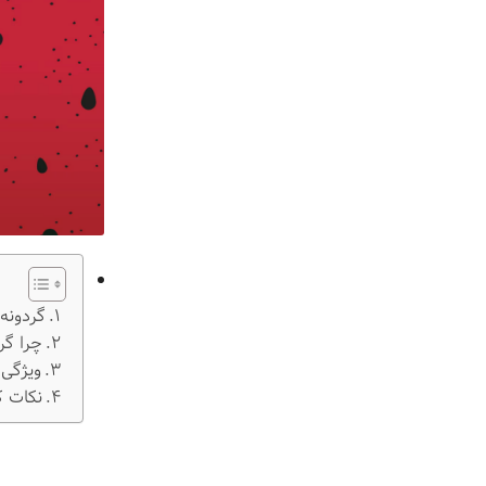
ف
گردونه
چرا گر
ویژگی‌
نکات ک