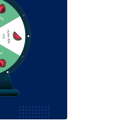
ف
ر
و
د
|
ل
ن
د
ی
ن
گ
پ
ی
ج
س
ا