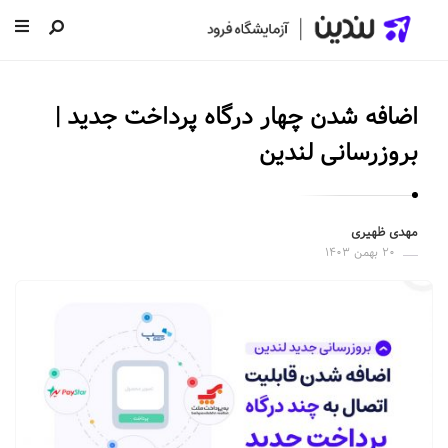
ل
ن
اضافه شدن چهار درگاه پرداخت جدید |
د
ی
بروزرسانی لندین
ن
|
س
مهدی ظهیری
۲۰ بهمن ۱۴۰۳
ا
خ
ت
ص
ف
ح
ه