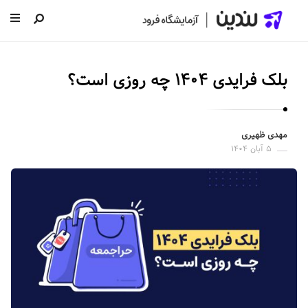
ل
ن
بلک فرایدی ۱۴۰۴ چه روزی است؟
د
ی
ن
مهدی ظهیری
|
۵ آبان ۱۴۰۴
س
ا
خ
ت
ص
ف
ح
ه