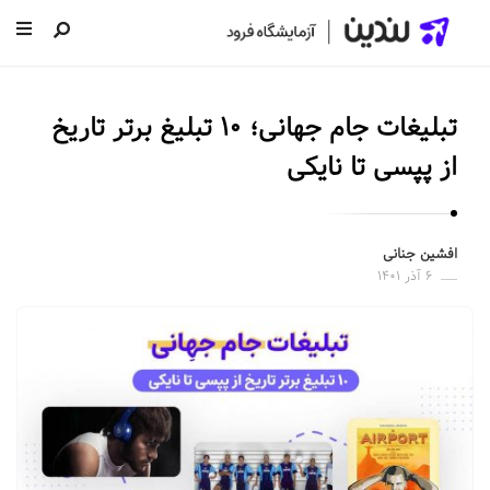
ل
ن
تبلیغات جام جهانی؛ ۱۰ تبلیغ برتر تاریخ
د
ی
از پپسی تا نایکی
ن
|
س
افشین جنانی
۶ آذر ۱۴۰۱
ا
خ
ت
ص
ف
ح
ه