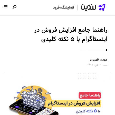
ل
ن
راهنما جامع افزایش فروش در
د
ی
اینستاگرام با ۵ نکته کلیدی
ن
|
س
مهدی ظهیری
۳ دی ۱۴۰۲
ا
خ
ت
ص
ف
ح
ه