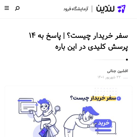
ل
ن
سفر خریدار چیست؟ | پاسخ به ۱۴
د
ی
پرسش کلیدی در این باره
ن
|
س
افشین جنانی
۲۲ شهریور ۱۴۰۱
ا
خ
ت
ص
ف
ح
ه