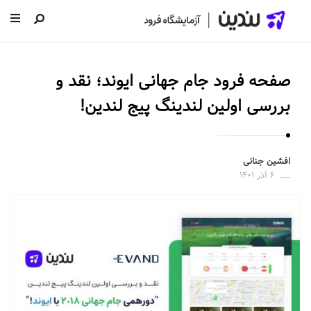
ل
ن
صفحه فرود جام جهانی ایوند؛ نقد و
د
ی
بررسی اولین لندینگ پیج لندین!
ن
|
س
افشین جنانی
۶ آذر ۱۴۰۱
ا
خ
ت
ص
ف
ح
ه