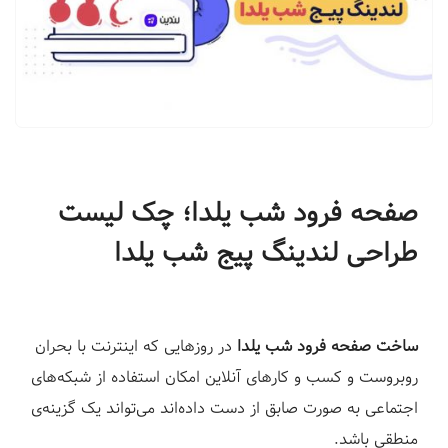
ف
ر
و
د
|
ل
ن
د
صفحه فرود شب یلدا؛ چک لیست
ی
طراحی لندینگ پیج شب یلدا
ن
گ
پ
ی
ساخت صفحه فرود شب یلدا
در روزهایی که اینترنت با بحران
ج
روبروست و کسب و کارهای آنلاین امکان استفاده از شبکه‌های
س
اجتماعی به صورت صابق از دست داده‌اند می‌تواند یک گزینه‌ی
ا
منطقی باشد.