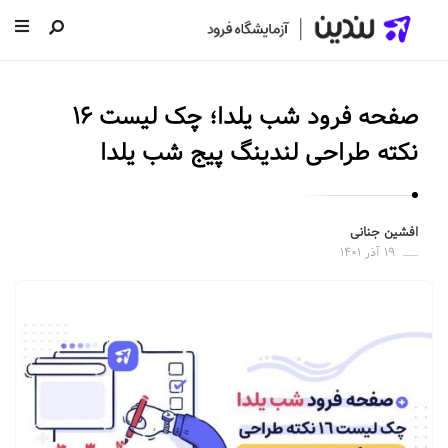
ل
ن
صفحه فرود شب یلدا؛ چک لیست ۱۶
د
ی
نکته‌ طراحی لندینگ پیج شب یلدا
ن
|
س
افشین جنانی
۱۹ آذر ۱۴۰۱
ا
خ
ت
ص
ف
ح
ه