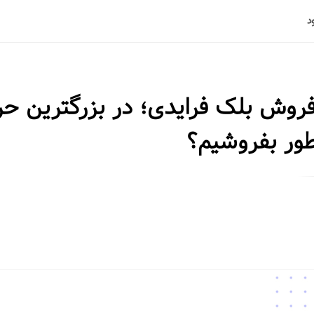
وش بلک فرایدی؛ در بزرگترین حر
ور بفروشیم؟