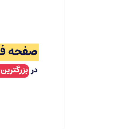
ف
ر
و
د
|
ل
ن
د
ی
ن
گ
پ
ی
ج
س
ا