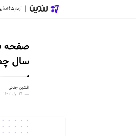
ل
ن
د
صفحه فر
ی
ن
سال چط
|
س
ا
خ
افشین جنانی
۲۱ آبان ۱۴۰۲
ت
ص
ف
ح
ه