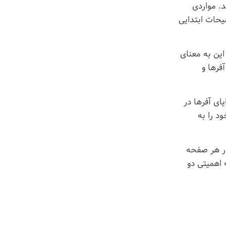
. مواردی
یحات ابتدایی
ین به معنای
فرها و
ای آفرها در
د را به
در هر صفحه
 اهمیتی دو