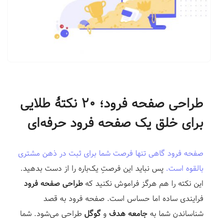
ف
ر
و
د
|
ل
ن
د
طراحی صفحه فرود؛ ۲۰ نکتۀ طلایی
ی
برای خلق یک صفحه فرود حرفه‌ای
ن
گ
پ
صفحه فرود گاهی تنها فرصت شما برای ثبت در ذهن مشتری
ی
بالقوه است.
پس نباید این فرصتِ یک‌باره را از دست بدهید.
ج
این نکته را هم هرگز فراموش نکنید که
طراحی صفحه فرود
س
فرایندی ساده اما حساس است. صفحه فرود به قصد
ا
شناساندن شما به
جامعه هدف
و
گوگل
طراحی می‌شود. شما