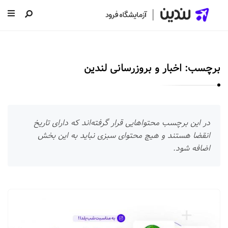
ل
ن
د
برچسب:
اخبار و بروزرسانی لندین
ی
ن
|
س
در این برچسب محتواهایی قرار گرفته‌اند که دارای تاریخ
ا
انقضا هستند و هیچ محتوای سبزی نباید به این بخش
خ
اضافه شود.
ت
ص
ف
ل
ح
ن
ه
د