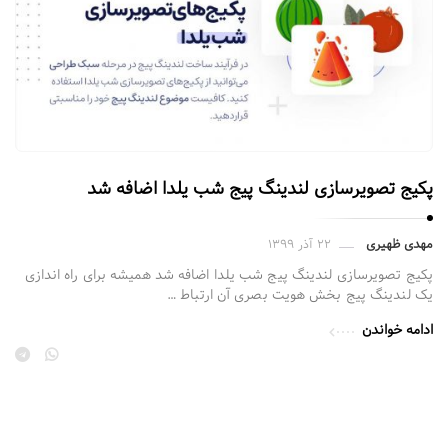
ف
ی
ر
ن
و
|
د
س
|
ا
ل
خ
ن
ت
پکیج تصویرسازی لندینگ پیج شب یلدا اضافه شد
د
ص
ی
ف
مهدی ظهیری
۲۲ آذر ۱۳۹۹
ن
ح
پکیج تصویرسازی لندینگ پیج شب یلدا اضافه شد همیشه برای راه اندازی
گ
ه
یک لندینگ پیج بخش هویت بصری آن ارتباط …
پ
ف
ادامه خواندن
ی
ر
ج
و
س
د
ا
|