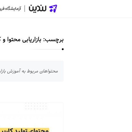
ل
ن
د
برچسب:
بازاریابی محتوا و 
ی
ن
|
س
محتواهای مربوط به آموزش بازار
ا
خ
ت
ص
ل
ف
ن
ح
د
ه
ی