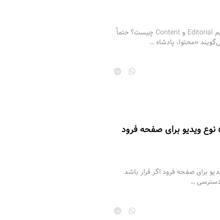
تقویم محتوایی چیست؟ | تفاوت تقویم Editorial و Content چیست؟ حتماً
‌گویند «محتوا، پادشاه …
ویی؛ نگاهی به ۵ نوع ویدیو برای صفحه فرود اگر قرار باشد
 دسترسی …