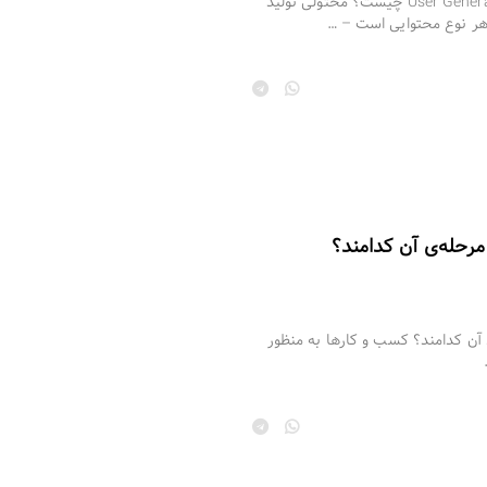
محتوای تولید کاربر یا User Generated Content چیست؟ محتولی تولید
وا چیست و ۷ مرحله‌ی آن کدامند؟ کسب و کارها به منظور