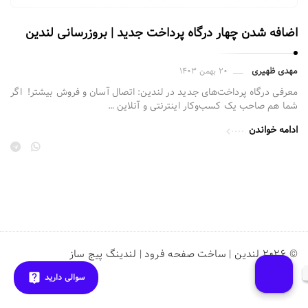
ف
خ
ر
ت
اضافه شدن چهار درگاه پرداخت جدید | بروزرسانی لندین
و
ص
د
ف
مهدی ظهیری
۲۰ بهمن ۱۴۰۳
|
ح
معرفی درگاه‌ پرداخت‌های جدید در لندین: اتصال آسان و فروش بیشتر! اگر
ل
ه
شما هم صاحب یک کسب‌وکار اینترنتی و آنلاین …
ن
ف
ادامه خواندن
د
ر
ی
و
ن
د
گ
|
پ
ل
ی
ن
ج
© ۲۰۲۶ لندین | ساخت صفحه فرود | لندینگ پیج ساز
د
س
ی
سوالی دارید
ا
ن