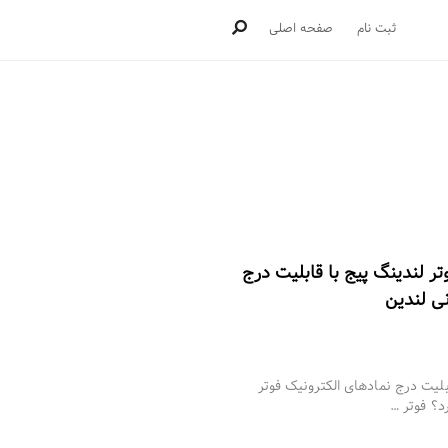
ثبت نام
صفحه اصلی
ر لندینگ پیج با قابلیت درج
نی لندین
لیت درج نمادهای الکترونیک فوتر
د؟ فوتر …