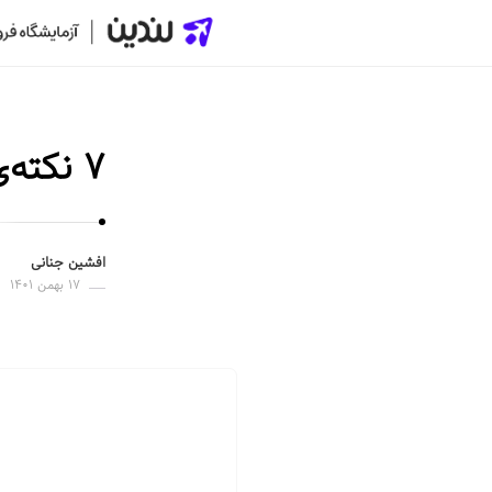
ل
ن
د
۷ نکته‌ی کوتاه و کلیدی درباره‌ی جذب لید
ی
ن
|
س
افشین جنانی
ا
۱۷ بهمن ۱۴۰۱
خ
ت
ص
ف
ح
ه