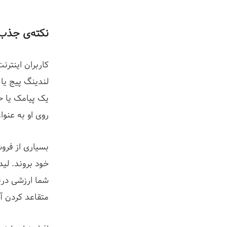
نکته‌ی جذب لید #۰۳: به لیدهای خود تو
کاربران اینتر
لندینگ پیج یا 
یک پیامک یا حت
روی او به عنو
بسیاری از فروش
خود بروند. لید
شما ارزشی دریا
متقاعد کردن آ