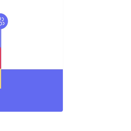
ف
ر
و
د
|
ل
ن
د
ی
ن
گ
پ
ی
ج
س
ا