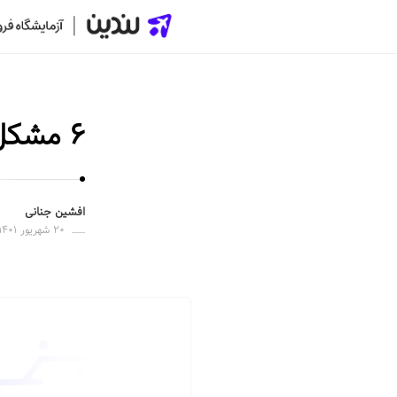
ل
ن
د
۶ مشکل صفحه فرود + ۱۳ راه حل کاربردی
ی
ن
|
س
افشین جنانی
ا
۲۰ شهریور ۱۴۰۱
خ
ت
ص
ف
ح
ه