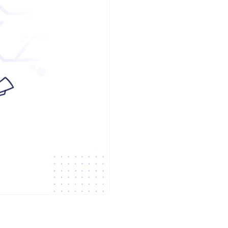
ف
ر
و
د
|
ل
ن
د
ی
ن
گ
پ
ی
ج
س
ا