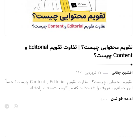
ز
گ
پ
ی
ج
س
ا
تقویم محتوایی چیست؟ | تفاوت تقویم Editorial و
Content چیست؟
ز
م
ق
افشین جنانی
۲۱ فروردین ۱۴۰۲
ا
تقویم محتوایی چیست؟ | تفاوت تقویم Editorial و Content چیست؟ حتماً
این جمله‌ی معروف را شنیده‌اید که می‌گویند «محتوا، پادشاه …
ل
ا
ادامه خواندن
ت
.