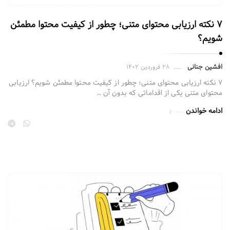
ف
خ
ر
ت
۷ نکته ارزیابی محتوای متنی؛ چطور از کیفیت محتوا مطمئن
و
ص
شویم؟
د
ف
|
ح
افشین جنانی
۲۸ فروردین ۱۴۰۲
ل
ه
۷ نکته ارزیابی محتوای متنی؛ چطور از کیفیت محتوا مطمئن شویم؟ ارزیابی
ن
ف
محتوای متنی یکی از اقداماتی که بدون آن …
د
ر
ادامه خواندن
ی
و
ن
د
گ
|
پ
ل
ی
ن
ج
د
س
ی
ا
ن