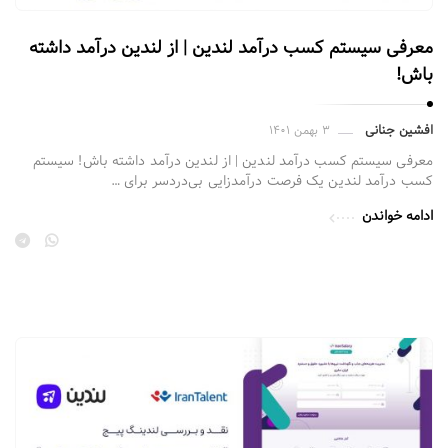
ف
خ
ر
ت
معرفی سیستم کسب درآمد لندین | از لندین درآمد داشته
و
ص
باش!
د
ف
|
ح
افشین جنانی
۳ بهمن ۱۴۰۱
ل
ه
معرفی سیستم کسب درآمد لندین | از لندین درآمد داشته باش! سیستم
ن
ف
کسب درآمد لندین یک فرصت درآمدزایی بی‌دردسر برای …
د
ر
ادامه خواندن
ی
و
ن
د
گ
|
پ
ل
ی
ن
ج
د
س
ی
ا
ن