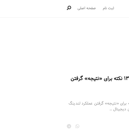
ثبت نام
صفحه اصلی
یج کمپین دیجیتال | ۱۳ نکته برای «نتیجه» گرفتن عملکرد لندینگ
 دیجیتال …