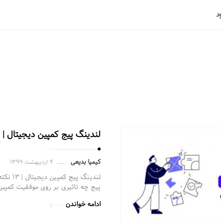
لندینگ پیج کمپین دیجیتال | ۱۳ نکته برای «نتیجه» گرفتن
کیمیا بدیعی
۴ اردیبهشت ۱۳۹۹
لندینگ پ
پیج چه تاثیری بر روی موفقیت کمپین
ادامه خواندن