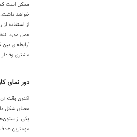
ممکن است کمی 
خواهد داشت. ا
از استفاده از 
عمل مورد انتظ
“رابطه ی بین ک
مشتری وفادار 
دور نمای کار
اکنون وقت آن ا
معنای شکل داد
یکی از ستون‌ه
مهمترین هدف 