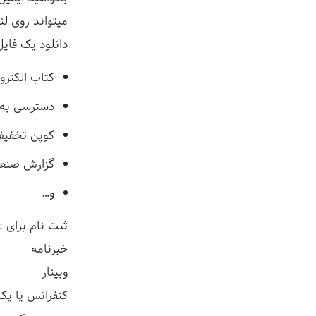
میتواند روی لن
دانلود یک فایل
کتاب الکترو
دسترسی به ی
کوپن تخفی
گزارش صنع
و…
ثبت نام برای :
خبرنامه
وبینار
کنفرانس یا یک 