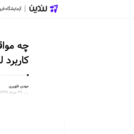
ل
ن
د
چه مواق
ی
ن
کاربرد 
|
س
ا
خ
مهدی ظهیری
۲۹ مرداد ۱۳۹۹
ت
ص
ف
ح
ه