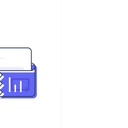
ف
ر
و
د
|
ل
ن
د
ی
ن
گ
پ
ی
ج
س
ا