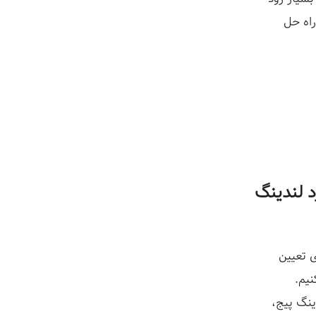
راه حل
د لندینگ
ی تعیین
یم.
ینگ پیج،