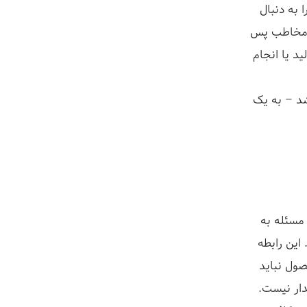
 به دنبال
ی مخاطب پس
ید یا انجام
شد – به یک
 مسئله به
این رابطه
صول نباید
ار نیست.