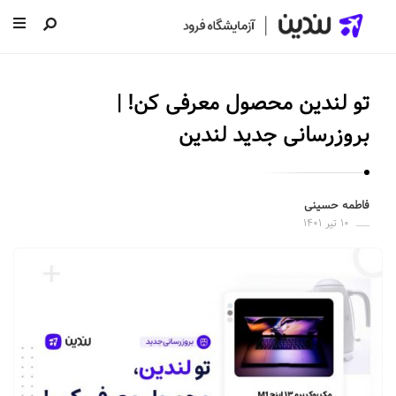
ل
ن
تو لندین محصول معرفی کن! |
د
ی
بروزرسانی جدید لندین
ن
|
س
فاطمه حسینی
۱۰ تیر ۱۴۰۱
ا
خ
ت
ص
ف
ح
ه