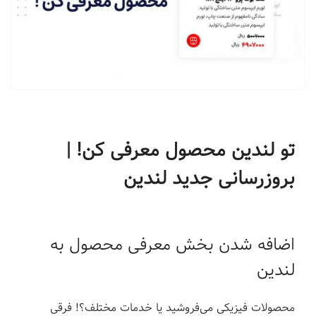
ف
ر
و
د
|
ل
ن
د
تو لندین محصول معرفی کن! |
ی
بروزرسانی جدید لندین
ن
گ
پ
ی
اضافه شدن بخش معرفی محصول به
ج
لندین
س
ا
محصولات فیزیکی می‌فروشید یا خدمات مختلف؟! فرقی