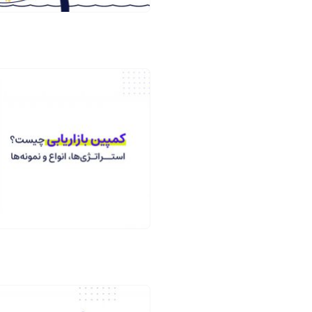
ز
ل
ن
د
ی
ن
گ
پ
ی
ج
س
ا
ز
م
ق
ا
ل