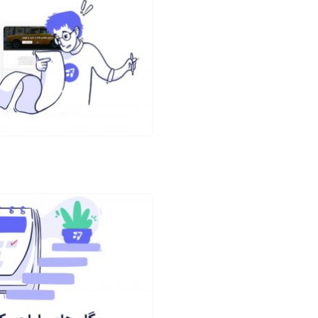
ا
ت
.