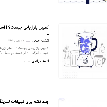
کمپین بازاریابی چیست؟ | استرا
افشین جنانی
۲۷ بهمن ۱۴۰۱
کمپین بازاریابی چیست؟ | استراتژی‌ها،
خوب و اثرگذار – از «ممنونم مامانِ P&G» گرفته …
ادامه خواندن
چند نکته برای تبلیغات لندی