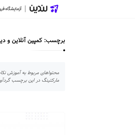
ل
ن
د
برچسب:
کمپین آنلاین و دی
ی
ن
|
س
محتواهای مربوط به آموزش نکات و
ا
مارکتینگ در این برچسب گردآو
خ
ت
ص
ف
ل
ح
ن
ه
د