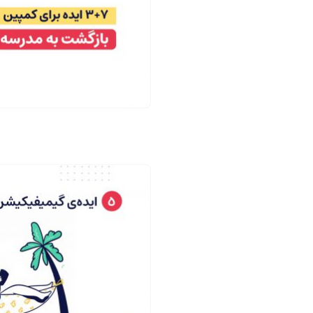
ف
ی
ر
ن
و
|
د
س
|
ا
ل
خ
ن
ت
د
ص
ی
ف
ن
ح
گ
ه
پ
ف
ی
ر
ج
و
س
د
ا
|