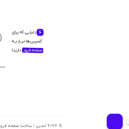
© ۲۰۲۶ لندین | ساخت صفحه فرود | لندینگ پیج ساز