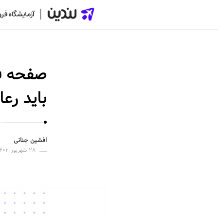
ل
ن
د
ی
ن
باید رع
|
س
ا
خ
افشین جنانی
۲۸ شهریور ۱۴۰۲
ت
ص
ف
ح
ه