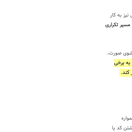
یز به کار
مسیر تکراری
تشوی صورت،
به برخی
 کند.
واره
تن کد یا